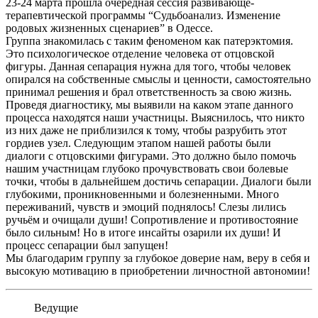
23-24 марта прошла очередная сессия развивающе-
терапевтическо
й программы “Судьбоанализ. Изменение
родовых жизненных сценариев” в Одессе.
Группа знакомилась с таким феноменом как патерэктомия.
Это психологическое отделение человека от отцовской
фигуры. Данная сепарация нужна для того, чтобы человек
опирался на собственные смыслы и ценности, самостоятельно
принимал решения и брал ответственность за свою жизнь.
Проведя диагностику, мы выявили на каком этапе данного
процесса находятся наши участницы. Выяснилось, что никто
из них даже не приблизился к тому, чтобы разрубить этот
гордиев узел. Следующим этапом нашей работы были
диалоги с отцовскими фигурами. Это должно было помочь
нашим участницам глубоко прочувствовать свои болевые
точки, чтобы в дальнейшем достичь сепарации. Диалоги были
глубокими, проникновенными и болезненными. Много
переживаний, чувств и эмоций поднялось! Слезы лились
ручьём и очищали души! Сопротивление и противостояние
было сильным! Но в итоге инсайты озарили их души! И
процесс сепарации был запущен!
Мы благодарим группу за глубокое доверие нам, веру в себя и
высокую мотивацию в приобретении личностной автономии!
Ведущие