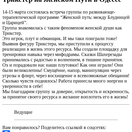
14-15 марта состоялась встреча группы по развивающе-
терапевтической программе “Женский путь: между Блудницей
и Царицей”.
Группа знакомилась с таким феноменом женской души как
Трикстер.
Это игрок, плут и обманщик. И мы таки поиграли тоже!
Выявив фигуру Трикстера, мы приступили к процессу
реализации в жизнь этого ресурса. Мы создали площадку для
тренировки навыка через мифодрамы. Сказки Шахерезады
принимались с радостью и волнением, в тишине принятия.
Ох и порадовали нас наши плутовки! Как они играли! Они
были великолепны! Смущёние, напор, манипуляции через
угрозы и флирт, через восхищение и всевозможные обещания!
Сколько чувств поднялось! Работа принесла много энергии и
уверенности в себе!
Мы благодарим группу за доверие, открытость и искренность,
за принятие своего ресурса и желание воплотить его в жизнь!
Ведущие
Вам понравилось? Поделитесь ссылкой в соцсетях: